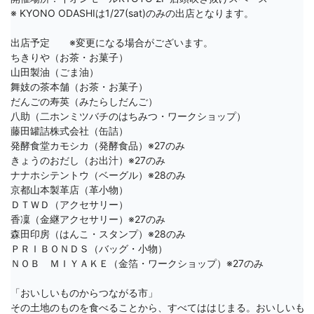
※ KYONO ODASHIは1/27(sat)のみの出店となります。

出店予定　　※変更になる場合がございます。

ちきりや（お茶・お菓子）

山田製油（ごま油）

舞妓の茶本舗（お茶・お菓子）

だんごの寿英（みたらしだんご）

八助（二ホンミツバチのはちみつ・ワークショップ）

藤田罐詰株式会社（缶詰）

発酵食堂カモシカ（発酵食品）※27のみ

きょうのおだし（お出汁）※27のみ

ナナホシテントウ（ベーグル）※28のみ

京都山本製革店（革小物）

ＤＴＷＤ（アクセサリー）

香凜（金継アクセサリー）※27のみ

森田印房（はんこ・スタンプ）※28のみ

ＰＲＩＢＯＮＤＳ（バッグ・小物）

ＮＯＢ　ＭＩＹＡＫＥ（金箔・ワークショップ）※27のみ

「おいしいものからつながる市」

その土地のものを食べることから、すべてははじまる。おいしいもの