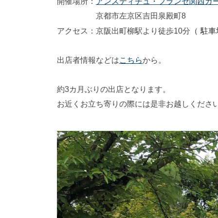
開催場所：
アンスティチュ・フランセ関西ガ
京都市左京区吉田泉殿町8
（ 駐
アクセス：京阪出町柳駅より徒歩10分
出店者情報などは
こちら
から。
約3カ月ぶりの出店となります。
お近くお立ち寄りの際には是非お越しくださ